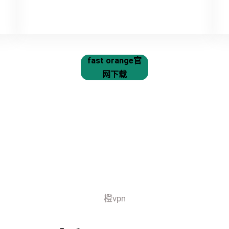
fast orange官
网下载
橙vpn