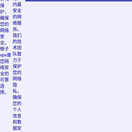
内最
保
安全
护，
的网
确保
络服
您的
务。
网络
我们
安
的技
全。
术团
橙子
队致
vpn是
力于
您网
保护
络安
您的
全的
网络
可靠
隐
选
私，
择。
确保
您的
个人
信息
和数
据安