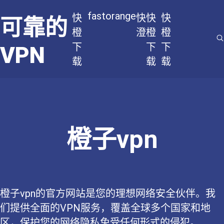
fastorange
快
快
快
快
可靠的
橙
澄
橙
橙
下
下
下
VPN
载
载
载
橙子vpn
橙子vpn的官方网站是您的理想网络安全伙伴。我
们提供全面的VPN服务，覆盖全球多个国家和地
区，保护您的网络隐私免受任何形式的侵犯。