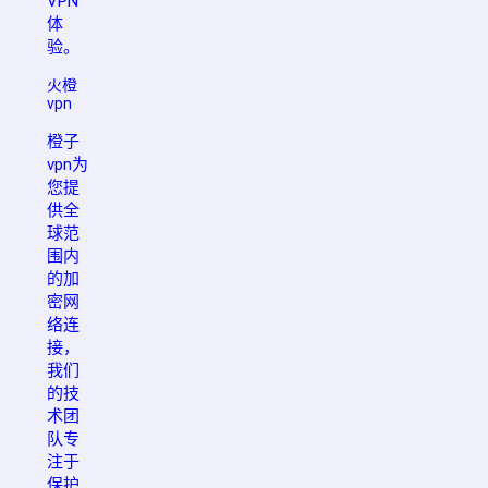
VPN
体
验。
火橙
vpn
橙子
vpn为
您提
供全
球范
围内
的加
密网
络连
接，
我们
的技
术团
队专
注于
保护