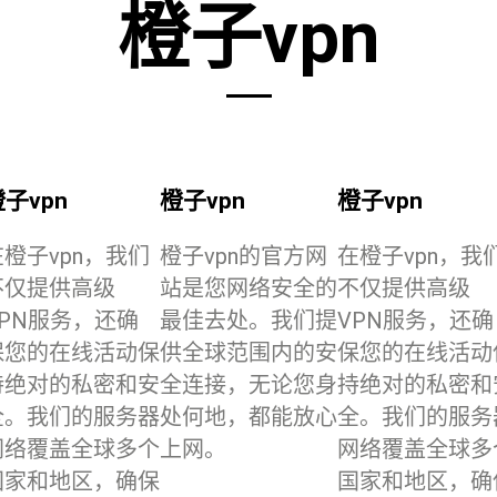
橙子vpn
子vpn
橙子vpn
橙子vpn
在橙子vpn，我们
橙子vpn的官方网
在橙子vpn，我
不仅提供高级
站是您网络安全的
不仅提供高级
VPN服务，还确
最佳去处。我们提
VPN服务，还确
保您的在线活动保
供全球范围内的安
保您的在线活动
持绝对的私密和安
全连接，无论您身
持绝对的私密和
全。我们的服务器
处何地，都能放心
全。我们的服务
网络覆盖全球多个
上网。
网络覆盖全球多
国家和地区，确保
国家和地区，确