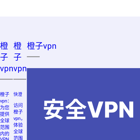
橙
橙
橙子vpn
子
子
vpn
vpn
橙子
快澄
vpn：
访问
为您
橙子
提供
vpn，
全球
体验
范围
全球
内的
范围
VPN