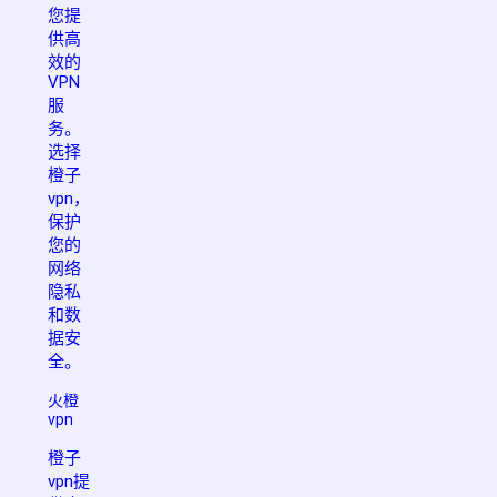
您提
供高
效的
VPN
服
务。
选择
橙子
vpn，
保护
您的
网络
隐私
和数
据安
全。
火橙
vpn
橙子
vpn提