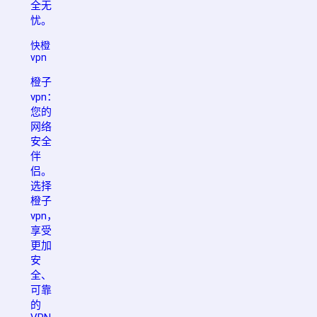
全无
忧。
快橙
vpn
橙子
vpn：
您的
网络
安全
伴
侣。
选择
橙子
vpn，
享受
更加
安
全、
可靠
的