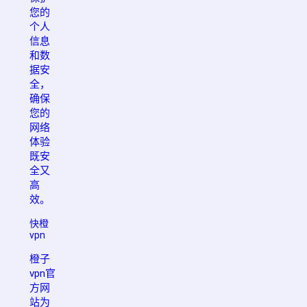
您的
个人
信息
和数
据安
全，
确保
您的
网络
体验
既安
全又
高
效。
快橙
vpn
橙子
vpn官
方网
站为